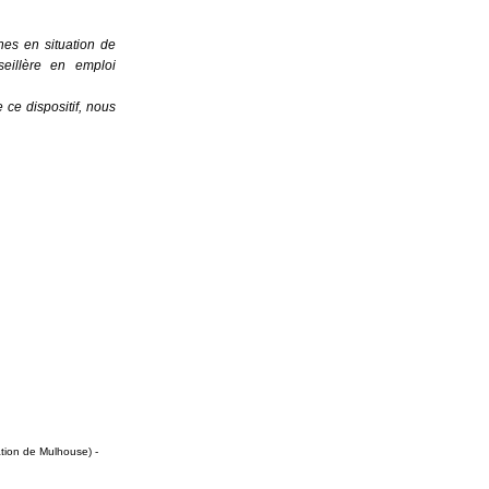
s en situation de 
illère en emploi 
e dispositif, nous 
ation de Mulhouse) -