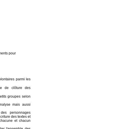
ements pour
olontaires parmi les
te de clôture des
etits groupes selon
analyse mais aussi
n des personnages
criture des textes et
 chacune et chacun
ier l'ensemble des