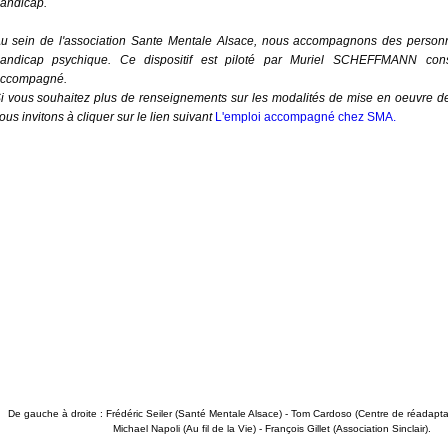
andicap. 
u sein de l'association Sante Mentale Alsace, nous accompagnons des personne
andicap psychique. Ce dispositif est piloté par Muriel SCHEFFMANN conse
ccompagné. 
i vous souhaitez plus de renseignements sur les modalités de mise en oeuvre de c
ous invitons à cliquer sur le lien suivant 
L'emploi accompagné chez SMA.
‍De gauche à droite : Frédéric Seiler (Santé Mentale Alsace) - Tom Cardoso (Centre de réadapt
Michael Napoli (Au fil de la Vie) - François Gillet (Association Sinclair).