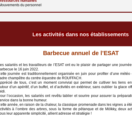
essources humaines
ouvements du personnel
Les activités dans nos établissements
Barbecue annuel de l'ESAT
es salariés et les travailleurs de l’ESAT ont eu le plaisir de partager une journée
arbecue le 16 juin 2022.
ette journée est traditionnellement organisée en juin pour profiter d’une météo 
adre champêtre du centre équestre de ROUFFACH.
pprécié de tous, c’est un moment convivial qui permet de cultiver les liens entr
utour d’un apéritif, d’un buffet, et d’activités en extérieur, sans oublier la glace of
idi.
our l’occasion, les salariés ont revêtu tablier et sourire pour assurer la préparati
ervice dans la bonne humeur.
ette année, en raison de la chaleur, la classique promenade dans les vignes a ét
ctivités à l’ombre des arbres, sous la forme de pétanque et de Mölkky, deux acti
ous leur apparente simplicité, allient adresse et stratégie !