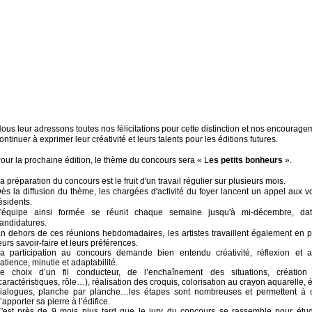
ous leur adressons toutes nos félicitations pour cette distinction et nos encourag
ontinuer à exprimer leur créativité et leurs talents pour les éditions futures.
our la prochaine édition, le thème du concours sera « L
es petits bonheurs
».
a préparation du concours est le fruit d'un travail régulier sur plusieurs mois.
ès la diffusion du thème, les chargées d'activité du foyer lancent un appel aux v
ésidents.
'équipe ainsi formée se réunit chaque semaine jusqu'à mi-décembre, da
andidatures.
n dehors de ces réunions hebdomadaires, les artistes travaillent également en p
eurs savoir-faire et leurs préférences.
a participation au concours demande bien entendu créativité, réflexion et 
atience, minutie et adaptabilité.
e choix d’un fil conducteur, de l’enchaînement des situations, créatio
caractéristiques, rôle…), réalisation des croquis, colorisation au crayon aquarelle, é
ialogues, planche par planche…les étapes sont nombreuses et permettent à
’apporter sa pierre à l’édifice.
'est près de 9 mois plus tard que le jury du concours se rassemble pour étud