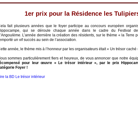
1‍er prix pour la Résidence les Tulipier
ela fait plusieurs années que le foyer participe au concours européen organis
ippocampe,
qui se déroule chaque année dans le cadre du Festival d
’Angoulème. L’année dernière la création des résidents, sur le thème « la Terre p
emporté un vif succès au sein de l’association.
ette année, le thème mis à l’honneur par les organisateurs était « Un trésor caché 
ous sommes particulièrement fiers et heureux, de vous annoncer que notre équip
écompensé pour leur œuvre « Le trésor intérieur », par le
prix Hippoca
atégorie Foyer !
ire la BD Le trésor intérieur