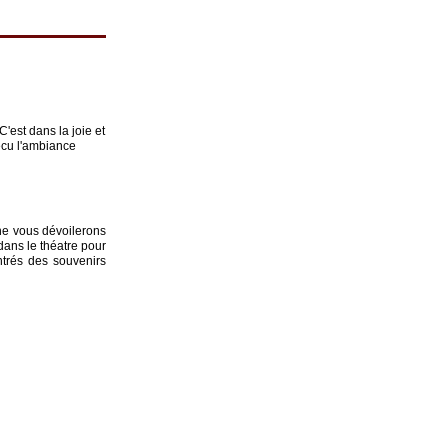
'est dans la joie et
écu l'ambiance
 ne vous dévoilerons
dans le théatre pour
ntrés des souvenirs