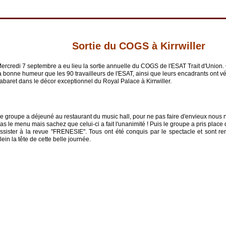
Sortie du COGS à Kirrwiller
Mercredi 7 septembre a eu lieu la sortie annuelle du COGS de l'ESAT Trait d'Union. C
a bonne humeur que les 90 travailleurs de l'ESAT, ainsi que leurs encadrants ont v
abaret dans le décor exceptionnel du Royal Palace à Kirrwiller.
e groupe a déjeuné au restaurant du music hall, pour ne pas faire d'envieux nous
as le menu mais sachez que celui-ci a fait l'unanimité !
Puis le groupe a pris place 
ssister à la revue "FRENESIE". Tous ont été conquis par le spectacle et sont re
lein la tête de cette belle journée.