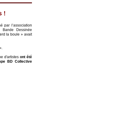
s !
é par l’association
e Bande Dessinée
erd la boule » avait
».
e d'artistes
ont été
mpe BD Collective