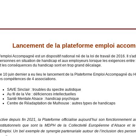
Lancement de la plateforme emploi acco
'emploi Accompagné est un dispositif national né de la loi de travail de 2016. Il s'a
ersonnes en situation de handicap et aux employeurs lorsque les exigences entre l
t les conséquences du handicap sont en trop grand décalage.
e 10 juin dernier a eu lieu le lancement de l
a Plateforme Emploi 
Accompagné du Hau
es compétences de 4 associations. 
SAVE Sinclair : troubles du spectre autistique
Au fil de la Vie : 
déficiences intellectuelles
Santé Mentale Alsace : handicap psychique 
Centre de Réadaptation de Mulhouse : autres types de handicaps
ctive depuis fin 2021, la Plateforme officialise aujourd’hui son fonctionnement a
nstitutionnels que sont la MDPH de la Collectivité Européenne d’Alsace et le
’Emploi. Un bel exemple de synergie partenariale autour de l’inclusion des person